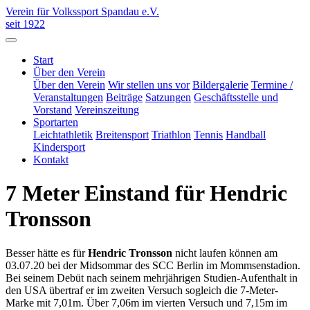
Verein für Volkssport Spandau e.V.
seit 1922
Start
Über den Verein
Über den Verein
Wir stellen uns vor
Bildergalerie
Termine /
Veranstaltungen
Beiträge
Satzungen
Geschäftsstelle und
Vorstand
Vereinszeitung
Sportarten
Leichtathletik
Breitensport
Triathlon
Tennis
Handball
Kindersport
Kontakt
7 Meter Einstand für Hendric
Tronsson
Besser hätte es für
Hendric Tronsson
nicht laufen können am
03.07.20 bei der Midsommar des SCC Berlin im Mommsenstadion.
Bei seinem Debüt nach seinem mehrjährigen Studien-Aufenthalt in
den USA übertraf er im zweiten Versuch sogleich die 7-Meter-
Marke mit 7,01m. Über 7,06m im vierten Versuch und 7,15m im