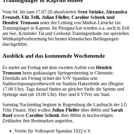
Trainingslager in Kaprun endete
Vom 04. bis zum 17.07.20 absolvierten
Sven Steinke, Alexandra
Freundt, Eliz Telli, Julian Flieller, Caroline Schenk und
Hendric Tronsson
unter der Leitung von Markus Liesicke ein
Trainingslager in Kaprun. Im Pinzgau/Aut wurden u.a. auch in Zell
am See, Krimmler Tal und Gerlostal Trainingsinhalte zur speziellen
Wettkampfvorbereitung bei besten klimatischen Bedingungen
durchgeführt.
Ausblick auf das kommende Wochenende
Es startet am Freitag mit dem zweiten Aufritt von
Hendric
Tronsson
beim gutklassigen Springermeeting in Chemnitz.
Ebenfalls am Freitag richtet der VfV Spandau sein
Stabhochsprungwettbewerb im Stadion Hakenfelde aus (Beginn
17.00 Uhr). Tags darauf finden an gleicher Stelle die Sprints und
Sprünge statt (ab 10.00 Uhr). Hier sind 8 VfVer am Start.
Samstag Nachmittag beginnt in Regensburg die Laufnacht der LG
Teliz Finanz. Hier wollen
Julian Flieller
über 400m und
Sarah
Ruef
sowie
Caroline Schenk
über 800m in hochwertigen
Zeitläufen ihre Bestmarken angreifen.
Verein für Volkssport Spandau 1922 e.V.