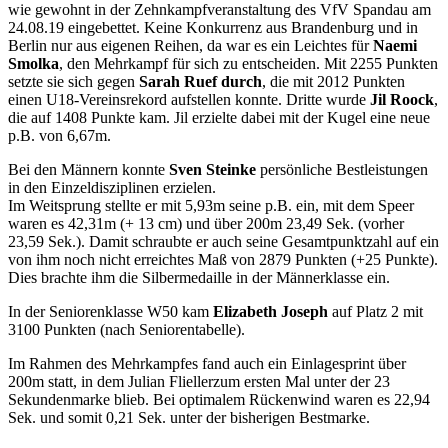
wie gewohnt in der Zehnkampfveranstaltung des VfV Spandau am
24.08.19 eingebettet. Keine Konkurrenz aus Brandenburg und in
Berlin nur aus eigenen Reihen, da war es ein Leichtes für
Naemi
Smolka
, den Mehrkampf für sich zu entscheiden. Mit 2255 Punkten
setzte sie sich gegen
Sarah Ruef durch
, die mit 2012 Punkten
einen U18-Vereinsrekord aufstellen konnte. Dritte wurde
Jil Roock
,
die auf 1408 Punkte kam. Jil erzielte dabei mit der Kugel eine neue
p.B. von 6,67m.
Bei den Männern konnte
Sven Steinke
persönliche Bestleistungen
in den Einzeldisziplinen erzielen.
Im Weitsprung stellte er mit 5,93m seine p.B. ein, mit dem Speer
waren es 42,31m (+ 13 cm) und über 200m 23,49 Sek. (vorher
23,59 Sek.). Damit schraubte er auch seine Gesamtpunktzahl auf ein
von ihm noch nicht erreichtes Maß von 2879 Punkten (+25 Punkte).
Dies brachte ihm die Silbermedaille in der Männerklasse ein.
In der Seniorenklasse W50 kam
Elizabeth Joseph
auf Platz 2 mit
3100 Punkten (nach Seniorentabelle).
Im Rahmen des Mehrkampfes fand auch ein Einlagesprint über
200m statt, in dem Julian Fliellerzum ersten Mal unter der 23
Sekundenmarke blieb. Bei optimalem Rückenwind waren es 22,94
Sek. und somit 0,21 Sek. unter der bisherigen Bestmarke.