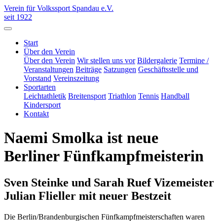
Verein für Volkssport Spandau e.V.
seit 1922
Start
Über den Verein
Über den Verein
Wir stellen uns vor
Bildergalerie
Termine /
Veranstaltungen
Beiträge
Satzungen
Geschäftsstelle und
Vorstand
Vereinszeitung
Sportarten
Leichtathletik
Breitensport
Triathlon
Tennis
Handball
Kindersport
Kontakt
Naemi Smolka ist neue
Berliner Fünfkampfmeisterin
Sven Steinke und Sarah Ruef Vizemeister
Julian Flieller mit neuer Bestzeit
Die Berlin/Brandenburgischen Fünfkampfmeisterschaften waren