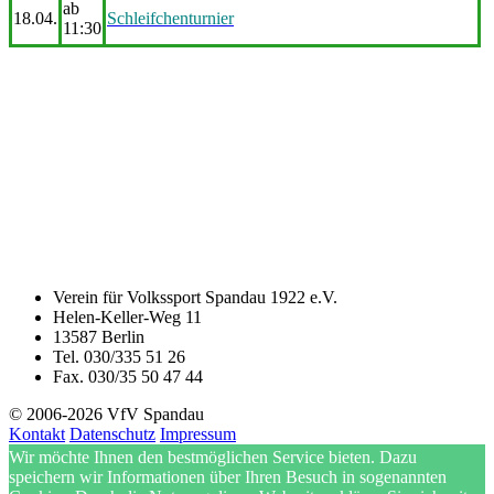
ab
18.04.
Schleifchenturnier
11:30
Verein für Volkssport Spandau 1922 e.V.
Helen-Keller-Weg 11
13587 Berlin
Tel. 030/335 51 26
Fax. 030/35 50 47 44
© 2006-2026 VfV Spandau
Kontakt
Datenschutz
Impressum
Wir möchte Ihnen den bestmöglichen Service bieten. Dazu
speichern wir Informationen über Ihren Besuch in sogenannten