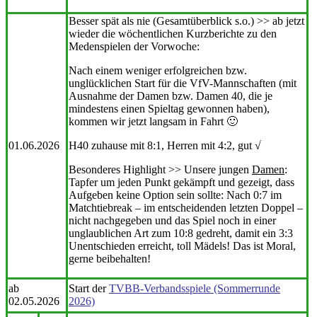
Besser spät als nie (Gesamtüberblick s.o.) >> ab jetzt
wieder die wöchentlichen Kurzberichte zu den
Medenspielen der Vorwoche:
Nach einem weniger erfolgreichen bzw.
unglücklichen Start für die VfV-Mannschaften (mit
Ausnahme der Damen bzw. Damen 40, die je
mindestens einen Spieltag gewonnen haben),
kommen wir jetzt langsam in Fahrt 🙂
01.06.2026
H40 zuhause mit 8:1, Herren mit 4:2, gut √
Besonderes Highlight >> Unsere jungen
Damen
:
Tapfer um jeden Punkt gekämpft und gezeigt, dass
Aufgeben keine Option sein sollte: Nach 0:7 im
Matchtiebreak – im
entscheidenden letzten Doppel –
nicht nachgegeben und das Spiel noch in einer
unglaublichen Art zum 10:8 gedreht, damit ein 3:3
Unentschieden erreicht, toll Mädels!
Das ist Moral,
gerne beibehalten!
ab
Start der
TVBB-Verbandsspiele (Sommerrunde
02.05.2026
2026)