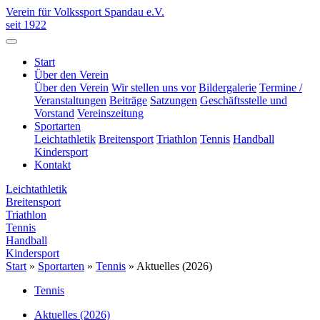
Verein für Volkssport Spandau e.V.
seit 1922
Start
Über den Verein
Über den Verein
Wir stellen uns vor
Bildergalerie
Termine /
Veranstaltungen
Beiträge
Satzungen
Geschäftsstelle und
Vorstand
Vereinszeitung
Sportarten
Leichtathletik
Breitensport
Triathlon
Tennis
Handball
Kindersport
Kontakt
Leichtathletik
Breitensport
Triathlon
Tennis
Handball
Kindersport
Start
»
Sportarten
»
Tennis
»
Aktuelles (2026)
Tennis
Aktuelles (2026)