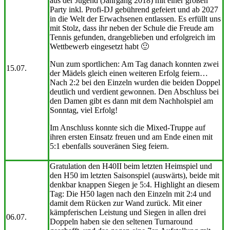
aus der Jugend (Jahrgang 2018) mit einer großen
Party inkl. Profi-DJ gebührend gefeiert und ab 2027
in die Welt der Erwachsenen entlassen. Es erfüllt uns
mit Stolz, dass ihr neben der Schule die Freude am
Tennis gefunden, drangeblieben und erfolgreich im
Wettbewerb eingesetzt habt 🙂
Nun zum sportlichen: Am Tag danach konnten zwei
15.07.
der Mädels gleich einen weiteren Erfolg feiern…
Nach 2:2 bei den Einzeln wurden die beiden Doppel
deutlich und verdient gewonnen. Den Abschluss bei
den Damen gibt es dann mit dem Nachholspiel am
Sonntag, viel Erfolg!
Im Anschluss konnte sich die Mixed-Truppe auf
ihren ersten Einsatz freuen und am Ende einen mit
5:1 ebenfalls souveränen Sieg feiern.
Gratulation den H40II beim letzten Heimspiel und
den H50 im letzten Saisonspiel (auswärts), beide mit
denkbar knappen Siegen je 5:4. Highlight an diesem
Tag: Die H50 lagen nach den Einzeln mit 2:4 und
damit dem Rücken zur Wand zurück. Mit einer
kämpferischen Leistung und Siegen in allen drei
06.07.
Doppeln haben sie den seltenen Turnaround