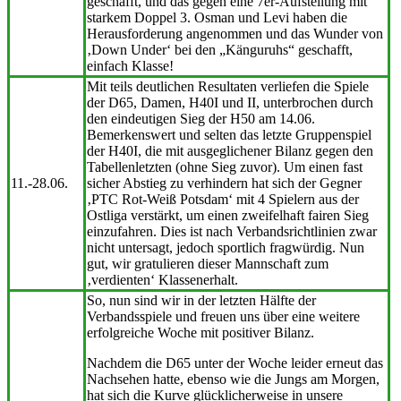
geschafft, und das gegen eine 7er-Aufstellung mit
starkem Doppel 3. Osman und Levi haben die
Herausforderung angenommen und das Wunder von
‚Down Under‘ bei den „Känguruhs“ geschafft,
einfach Klasse!
Mit teils deutlichen Resultaten verliefen die Spiele
der D65, Damen, H40I und II, unterbrochen durch
den eindeutigen Sieg der H50 am 14.06.
Bemerkenswert und selten das letzte Gruppenspiel
der H40I, die mit ausgeglichener Bilanz gegen den
Tabellenletzten (ohne Sieg zuvor). Um einen fast
11.-28.06.
sicher Abstieg zu verhindern hat sich der Gegner
‚PTC Rot-Weiß Potsdam‘ mit 4 Spielern aus der
Ostliga verstärkt, um einen zweifelhaft fairen Sieg
einzufahren. Dies ist nach Verbandsrichtlinien zwar
nicht untersagt, jedoch sportlich fragwürdig. Nun
gut, wir gratulieren dieser Mannschaft zum
‚verdienten‘ Klassenerhalt.
So, nun sind wir in der letzten Hälfte der
Verbandsspiele und freuen uns über eine weitere
erfolgreiche Woche mit positiver Bilanz.
Nachdem die D65 unter der Woche leider erneut das
Nachsehen hatte, ebenso wie die Jungs am Morgen,
hat sich die Kurve glücklicherweise in unsere