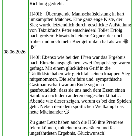
Richtung gedreht:
H40II: „Überragende Mannschaftsleistung in hart
umkämpften Matches. Eine ganz enge Kiste, der
Sieg wurde letztendlich durch geschickte Aufstellung
von Taktikfuchs Peter entschieden! Toller Erfolg
nach großem Einsatz bei einem Gegner, der noch
früher und noch mehr Bier getrunken hat als wir 😂
🍻“
08.06.2026
H40I: Ebenso wie bei den II’ten war das Ergebnis
nach Einzeln ausgeglichen, zwei Doppelsiege waren
gefragt. Mit einem glücklichen Griff in die
Taktikkiste haben wir gleichfalls einen knappen Sieg
mitgenommen. Die sehr faire und sympathische
Gastmannschaft war am Ende sogar so
gastfreundlich, dass sie uns nach dem Essen einen
Sambuca nach dem anderen eingeschenkt hat…
Abende wie dieser zeigen, worum es bei den Spielen
geht: Neben dem dem sportlichen Wettkampf das
nette Miteinander 🙂
Zu guter Letzt haben auch die H50 ihre Premiere
feiern können, mit einem souveränen und fast
ungefährdeten Ergebnis, Glückwunsch!