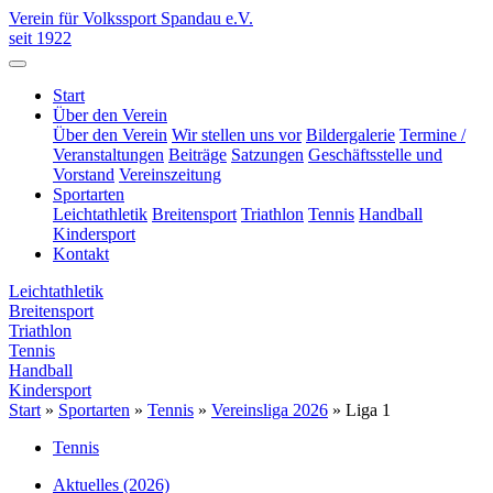
Verein für Volkssport Spandau e.V.
seit 1922
Start
Über den Verein
Über den Verein
Wir stellen uns vor
Bildergalerie
Termine /
Veranstaltungen
Beiträge
Satzungen
Geschäftsstelle und
Vorstand
Vereinszeitung
Sportarten
Leichtathletik
Breitensport
Triathlon
Tennis
Handball
Kindersport
Kontakt
Leichtathletik
Breitensport
Triathlon
Tennis
Handball
Kindersport
Start
»
Sportarten
»
Tennis
»
Vereinsliga 2026
»
Liga 1
Tennis
Aktuelles (2026)