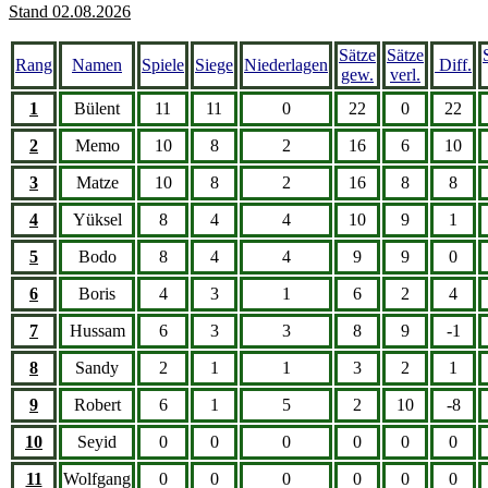
Stand 02.08.2026
Sätze
Sätze
Rang
Namen
Spiele
Siege
Niederlagen
Diff.
gew.
verl.
1
Bülent
11
11
0
22
0
22
2
Memo
10
8
2
16
6
10
3
Matze
10
8
2
16
8
8
4
Yüksel
8
4
4
10
9
1
5
Bodo
8
4
4
9
9
0
6
Boris
4
3
1
6
2
4
7
Hussam
6
3
3
8
9
-1
8
Sandy
2
1
1
3
2
1
9
Robert
6
1
5
2
10
-8
10
Seyid
0
0
0
0
0
0
11
Wolfgang
0
0
0
0
0
0