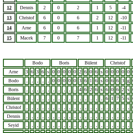
12
Dennis
2
0
2
1
5
-4
13
Christof
6
0
6
2
12
-10
14
Arne
6
0
6
1
12
-11
15
Macek
7
0
7
1
12
-11
Bodo
Boris
Bülent
Christof
Arne
3
6
3
6
s
0
0
0
0
0
2
6
0
6
s
0
0
0
0
0
Bodo
‚
‚
‚
‚
‚
0
0
0
0
0
3
6
1
6
s
0
6
6
3
g
Boris
‚
‚
‚
‚
‚
‚
‚
‚
‚
‚
4
6
2
6
s
6
0
6
2
s
Bülent
‚
‚
‚
‚
‚
‚
‚
‚
‚
‚
‚
‚
‚
‚
‚
6
1
7
5
s
Christof
‚
‚
‚
‚
‚
‚
‚
‚
‚
‚
‚
‚
‚
‚
‚
‚
‚
‚
‚
‚
Dennis
‚
‚
‚
‚
‚
‚
‚
‚
‚
‚
‚
‚
‚
‚
‚
‚
‚
‚
‚
‚
Seyid
‚
‚
‚
‚
‚
‚
‚
‚
‚
‚
‚
‚
‚
‚
‚
‚
‚
‚
‚
‚