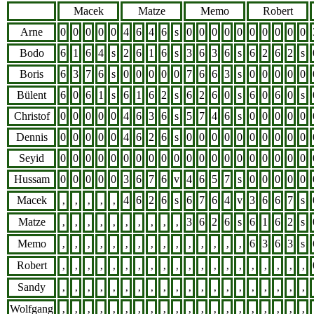
Macek
Matze
Memo
Robert
Arne
0
0
0
0
0
4
6
4
6
s
0
0
0
0
0
0
0
0
0
0
Bodo
6
1
6
4
s
2
6
1
6
s
3
6
3
6
s
6
2
6
2
s
Boris
6
3
7
6
s
0
0
0
0
0
7
6
6
3
s
0
0
0
0
0
Bülent
6
0
6
1
s
6
1
6
2
s
6
2
6
0
s
6
0
6
0
s
Christof
0
0
0
0
0
4
6
3
6
s
5
7
4
6
s
0
0
0
0
0
Dennis
0
0
0
0
0
4
6
2
6
s
0
0
0
0
0
0
0
0
0
0
Seyid
0
0
0
0
0
0
0
0
0
0
0
0
0
0
0
0
0
0
0
0
Hussam
0
0
0
0
0
3
6
7
6
v
4
6
5
7
s
0
0
0
0
0
Macek
‚
‚
‚
‚
‚
4
6
2
6
s
6
7
6
4
v
3
6
6
7
s
Matze
‚
‚
‚
‚
‚
‚
‚
‚
‚
‚
3
6
2
6
s
6
1
6
2
s
Memo
‚
‚
‚
‚
‚
‚
‚
‚
‚
‚
‚
‚
‚
‚
‚
6
3
6
3
s
Robert
‚
‚
‚
‚
‚
‚
‚
‚
‚
‚
‚
‚
‚
‚
‚
‚
‚
‚
‚
‚
Sandy
‚
‚
‚
‚
‚
‚
‚
‚
‚
‚
‚
‚
‚
‚
‚
‚
‚
‚
‚
‚
Wolfgang
‚
‚
‚
‚
‚
‚
‚
‚
‚
‚
‚
‚
‚
‚
‚
‚
‚
‚
‚
‚