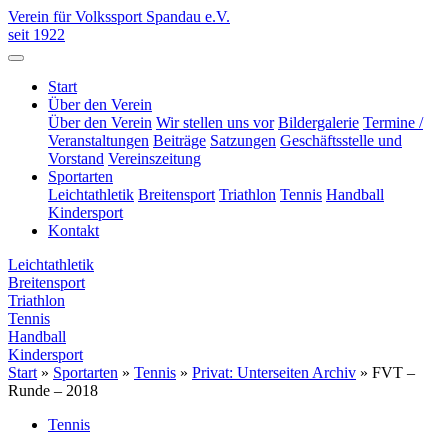
Verein für Volkssport Spandau e.V.
seit 1922
Start
Über den Verein
Über den Verein
Wir stellen uns vor
Bildergalerie
Termine /
Veranstaltungen
Beiträge
Satzungen
Geschäftsstelle und
Vorstand
Vereinszeitung
Sportarten
Leichtathletik
Breitensport
Triathlon
Tennis
Handball
Kindersport
Kontakt
Leichtathletik
Breitensport
Triathlon
Tennis
Handball
Kindersport
Start
»
Sportarten
»
Tennis
»
Privat: Unterseiten Archiv
»
FVT –
Runde – 2018
Tennis