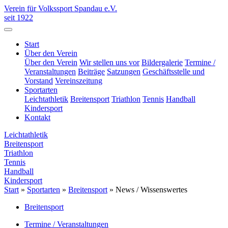
Verein für Volkssport Spandau e.V.
seit 1922
Start
Über den Verein
Über den Verein
Wir stellen uns vor
Bildergalerie
Termine /
Veranstaltungen
Beiträge
Satzungen
Geschäftsstelle und
Vorstand
Vereinszeitung
Sportarten
Leichtathletik
Breitensport
Triathlon
Tennis
Handball
Kindersport
Kontakt
Leichtathletik
Breitensport
Triathlon
Tennis
Handball
Kindersport
Start
»
Sportarten
»
Breitensport
»
News / Wissenswertes
Breitensport
Termine / Veranstaltungen